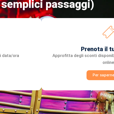
 semplici passaggi)
Prenota il 
i data/ora
Approfitta degli sconti disponib
online
Per saperne