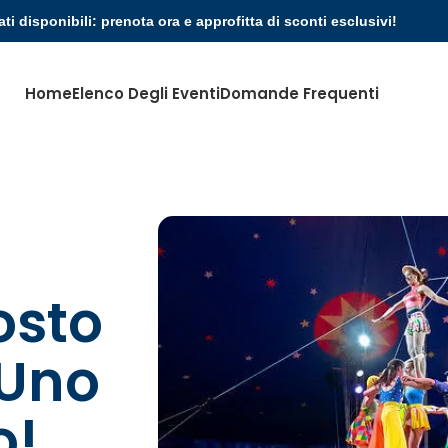
ati disponibili: prenota ora e approfitta di sconti esclusivi!
Home
Elenco Degli Eventi
Domande Frequenti
osto
 Uno
o!