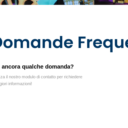
Domande Freque
i ancora qualche domanda?
zza il nostro modulo di contatto per richiedere
iori informazioni!