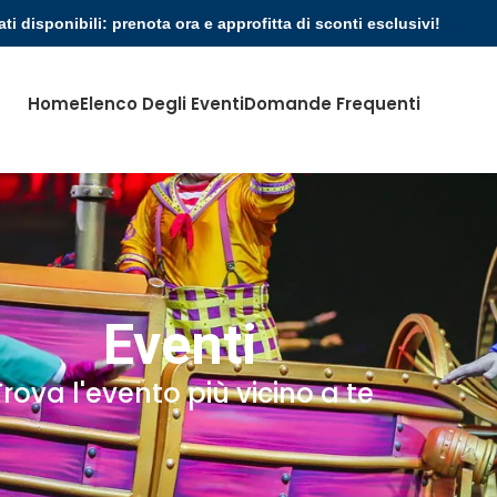
ati disponibili: prenota ora e approfitta di sconti esclusivi!
Home
Elenco Degli Eventi
Domande Frequenti
Eventi
Trova l'evento più vicino a te