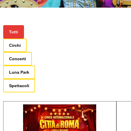
Tutti
Circhi
Concerti
Luna Park
Spettacoli