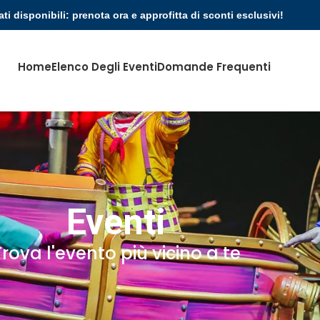
ati disponibili: prenota ora e approfitta di sconti esclusivi!
Home
Elenco Degli Eventi
Domande Frequenti
Eventi
Trova l'evento più vicino a te