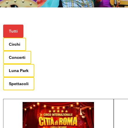
Tutti
Circhi
Concerti
Luna Park
Spettacoli