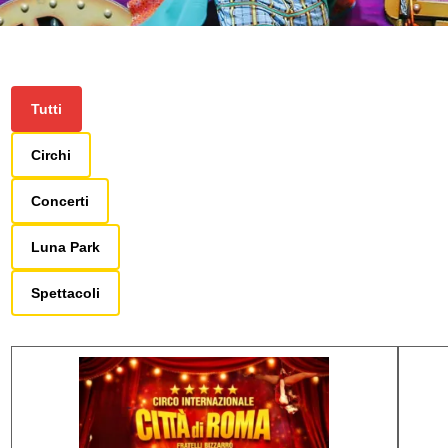
Tutti
Circhi
Concerti
Luna Park
Spettacoli