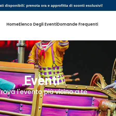
ati disponibili: prenota ora e approfitta di sconti esclusivi!
Home
Elenco Degli Eventi
Domande Frequenti
Eventi
Trova l'evento più vicino a te