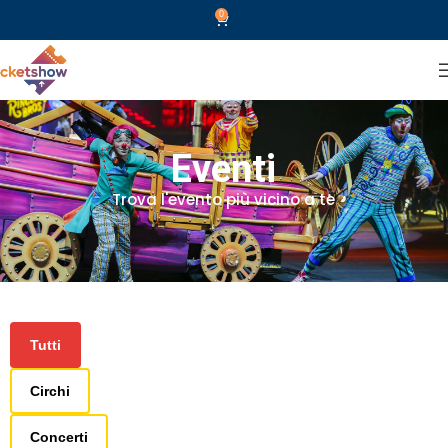
0
Eventi
Trova l'evento più vicino a te
Tutti
Circhi
Concerti