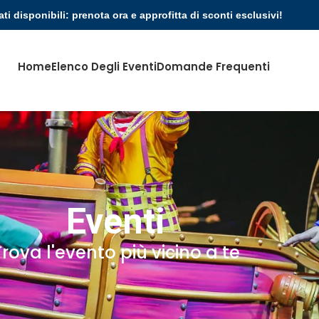
ati disponibili: prenota ora e approfitta di sconti esclusivi!
Home
Elenco Degli Eventi
Domande Frequenti
Eventi
Trova l'evento più vicino a te