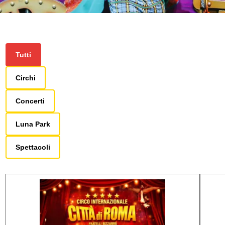
Tutti
Circhi
Concerti
Luna Park
Spettacoli