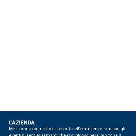
L'AZIENDA
Mettiamo in contatto gli amanti dell’intrattenimento con gli
eventi più entusiasmanti che si svolgono nella loro zona. Il