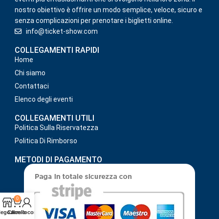
nostro obiettivo è offrire un modo semplice, veloce, sicuro e
senza complicazioni per prenotare i biglietti online.
info@ticket-show.com
COLLEGAMENTI RAPIDI
Home
Chi siamo
Contattaci
Elenco degli eventi
COLLEGAMENTI UTILI
Politica Sulla Riservatezza
Politica Di Rimborso
METODI DI PAGAMENTO
0
egozio
Carrello
Il mio conto